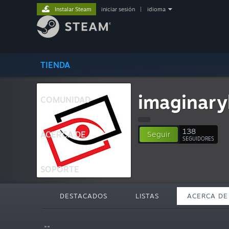
Instalar Steam
iniciar sesión
|
idioma
TIENDA
imaginary
COMUNIDAD
138
ACERCA DE
Seguir
SEGUIDORES
SOPORTE
DESTACADOS
LISTAS
ACERCA DE
""