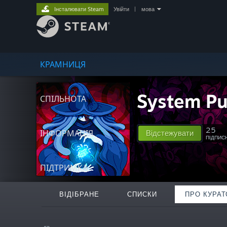
Інсталювати Steam
Увійти
|
мова
КРАМНИЦЯ
System Pu
СПІЛЬНОТА
25
ІНФОРМАЦІЯ
Відстежувати
ПІДПИС
ПІДТРИМКА
ВІДІБРАНЕ
СПИСКИ
ПРО КУРАТ
«»