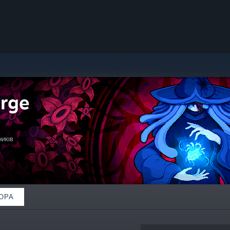
rge
НИКІВ
ОРА