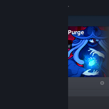
登录
商店
System Purge
社区
25
关注
关于
关注者
客服
更改语言
精选
列表
关于
获取 Steam 手机应用
查看桌面版网站
“”
链接