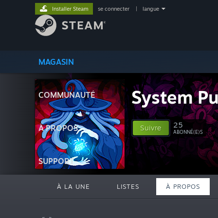
Installer Steam
se connecter
|
langue
MAGASIN
System Pu
COMMUNAUTÉ
25
À PROPOS
Suivre
ABONNÉ(E)S
SUPPORT
À LA UNE
LISTES
À PROPOS
« »