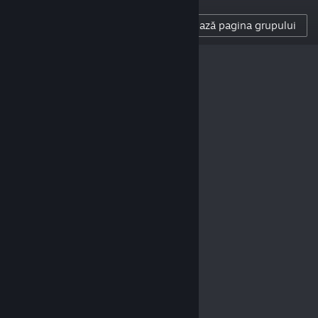
1,002
Accesează pagina grupului
URMĂRITORII CREATORULUI
0
RECENZII POSTATE