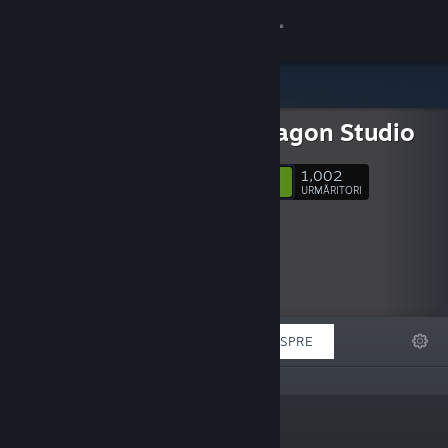
Conectează-te
Magazin
Twin Dragon Studio
Comunitate
1,002
Urmărește
URMĂRITORI
Despre
Asistență
Schimbă limba
DEOSEBITE
LISTE
DESPRE
Obține aplicația Steam pentru dispozitive mobile
Vezi site în versiunea pentru desktop
„”
Adrese