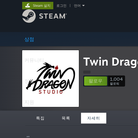
Steam 설치
로그인
|
언어
상점
Twin Drag
커뮤니티
1,004
정보
팔로우
팔로워
지원
특집
목록
자세히
“”