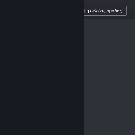
1,004
Επίσκεψη σελίδας ομάδας
ΑΚΌΛΟΥΘΟΙ ΔΗΜΙΟΥΡΓΟΎ
0
ΑΝΑΡΤΗΜΈΝΕΣ ΚΡΙΤΙΚΈΣ