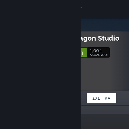
Σύνδεση
Κατάστημα
Twin Dragon Studio
Κοινότητα
1,004
Ακολούθηση
ΑΚΟΛΟΥΘΟΙ
Σχετικά
Υποστήριξη
Αλλαγή γλώσσας
ΠΡΟΒΑΛΛΌΜΕΝΑ
ΛΊΣΤΕΣ
ΣΧΕΤΙΚΆ
Αποκτήστε την εφαρμογή Steam για κινητές συσκευές
Προβολή ιστοσελίδας για υπολογιστές
«»
Σύνδεσμοι