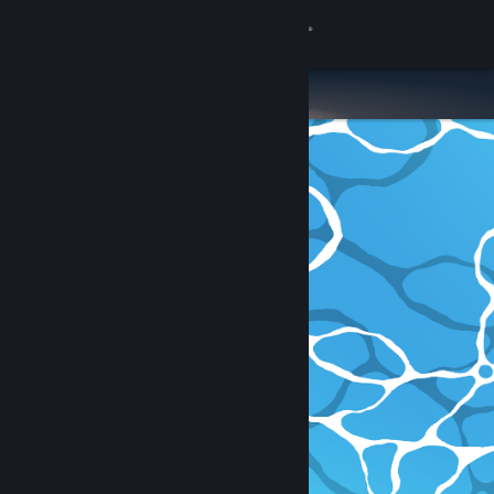
Вписване
Магазин
Общност
Относно
Поддръжка
Смяна на езика
Сдобийте се с мобилното Steam приложение
Преглед на сайта за настолни компютри