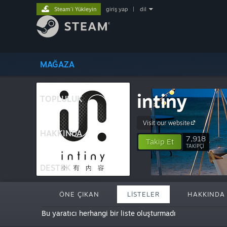
Steam'i Yükleyin
giriş yap
|
dil
MAĞAZA
intiny
TOPLULUK
Visit our website
HAKKINDA
7,918
Takip Et
TAKIPÇI
DESTEK
ÖNE ÇIKAN
LISTELER
HAKKINDA
Bu yaratıcı herhangi bir liste oluşturmadı