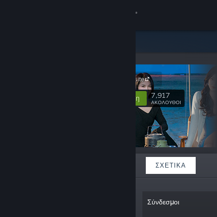
Σύνδεση
Κατάστημα
intiny
Κοινότητα
Visit our website
Σχετικά
7,917
Ακολούθηση
ΑΚΟΛΟΥΘΟΙ
Υποστήριξη
Αλλαγή γλώσσας
ΠΡΟΒΑΛΛΌΜΕΝΑ
ΛΊΣΤΕΣ
ΣΧΕΤΙΚΆ
Αποκτήστε την εφαρμογή Steam για κινητές συσκευές
Προβολή ιστοσελίδας για υπολογιστές
«"To create dreams for players, and to
Σύνδεσμοι
make our dreams to come true for
ourselves".We are "intiny" ,a studio that