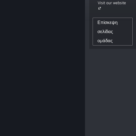
Visit our website
focuses on interactive video and has
both development and distribution
capabilities.»
Επίσκεψη
σελίδας
7,917
ομάδας
ΑΚΌΛΟΥΘΟΙ ΔΗΜΙΟΥΡΓΟΎ
0
ΑΝΑΡΤΗΜΈΝΕΣ ΚΡΙΤΙΚΈΣ