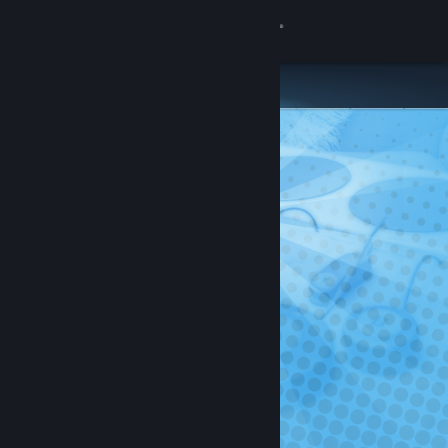
Přihlásit se
Obchod
Komunita
Informace
Podpora
Změnit jazyk
Mobilní aplikace služby Steam
Desktopová verze stránky