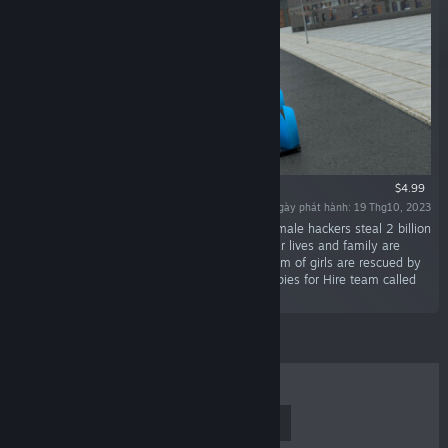
$4.99
Ngày phát hành: 19 Thg10, 2023
“A group of smart, latin american, attractive female hackers steal 2 billion
of bitcoin from a communist dictator. Then their lives and family are
targeted by the dictator for that crime. The team of girls are rescued by
Omar, an ex Mi-6 British agent who runs the Spies for Hire team called
Unico.”
BÁN CHẠY NHẤT
MỚI RA MẮT