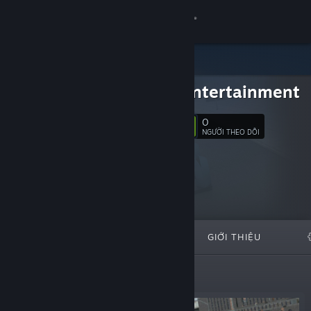
Đăng nhập
Cửa hàng
chaos entertainment
Cộng đồng
0
Theo dõi
NGƯỜI THEO DÕI
Thông tin
Hỗ trợ
Thay đổi ngôn ngữ
TIÊU BIỂU
DANH SÁCH
GIỚI THIỆU
Cài ứng dụng Steam di động
Xem web cho desktop
Mới ra mắt