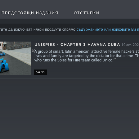
ПРЕДСТОЯЩИ ИЗДАНИЯ
ОТСТЪПКИ
тите да изключват някои продукти спрямо
съдържанието или езиковите Ви 
UNISPIES - CHAPTER 1 HAVANA CUBA
19 окт. 202
A group of smart, latin american, attractive female hackers st
lives and family are targeted by the dictator for that crime. 
who runs the Spies for Hire team called Unico.
$4.99