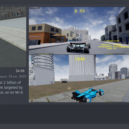
$4.99
ване: 19 окт. 2023
l 2 billion of
are targeted by
mar, an ex Mi-6