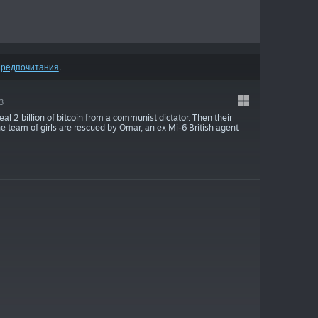
предпочитания
.
3
eal 2 billion of bitcoin from a communist dictator. Then their
The team of girls are rescued by Omar, an ex Mi-6 British agent