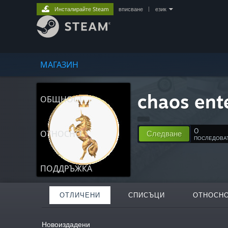
Инсталирайте Steam
вписване
|
език
МАГАЗИН
chaos ent
ОБЩНОСТ
0
ОТНОСНО
Следване
ПОСЛЕДОВА
ПОДДРЪЖКА
ОТЛИЧЕНИ
СПИСЪЦИ
ОТНОСН
Новоиздадени