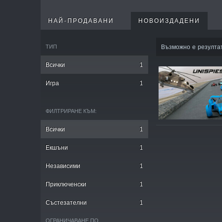
НАЙ-ПРОДАВАНИ
НОВОИЗДАДЕНИ
ТИП
Възможно е резулта
Всички
1
Игра
1
ФИЛТРИРАНЕ КЪМ:
Всички
1
Екшъни
1
Независими
1
Приключенски
1
Състезателни
1
ОГРАНИЧАВАНЕ ПО