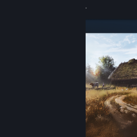
Logg inn
Butikk
Samfunn
Om
Kundestøtte
Bytt språk
Skaff deg Steam-appen på mobil
Vis skrivebordsversjon