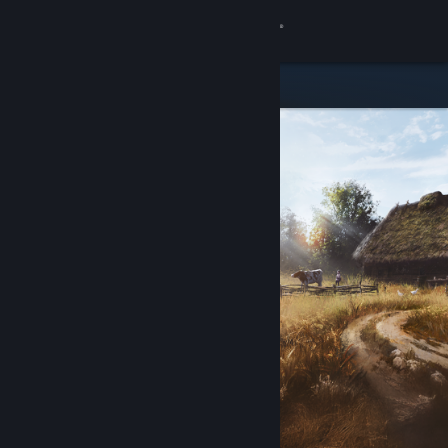
Login
Toko
Komunitas
Tentang
Bantuan
Ubah bahasa
Dapatkan Aplikasi Seluler Steam
Lihat situs web desktop