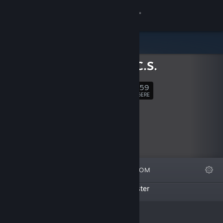
Logg inn
Butikk
T.F.A.N.C.S.
Samfunn
3,159
Følg
FØLGERE
Om
Kundestøtte
Bytt språk
FREMHEVET
LISTER
OM
Skaff deg Steam-appen på mobil
Denne skaperen har ikke opprettet noen lister
Vis skrivebordsversjon