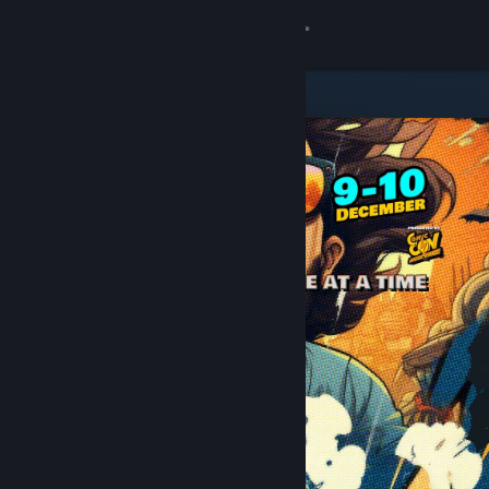
Iniciar sesión
Tienda
Comunidad
Acerca de
Soporte
Cambiar idioma
Descargar Steam Mobile
Ver versión clásica