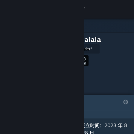
登录
商店
Studio Lalala
社区
Official Webside
关于
298
关注
关注者
客服
更改语言
精选
列表
关于
获取 Steam 手机应用
查看桌面版网站
“With words and rhythm, we
组成立时间：2023 年 8
bring "Lalala" to your life.”
月 28 日