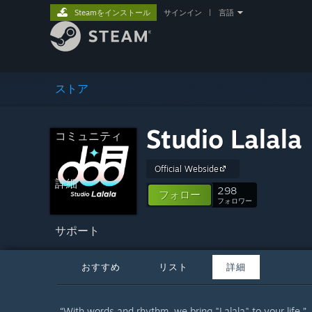
Steamをインストール
サインイン
|
言語
ストア
Studio Lalala
コミュニティ
Official Webside
詳細
298
フォロー
フォロワー
サポート
おすすめ
リスト
詳細
“With words and rhythm, we bring "Lalala" to your life.”