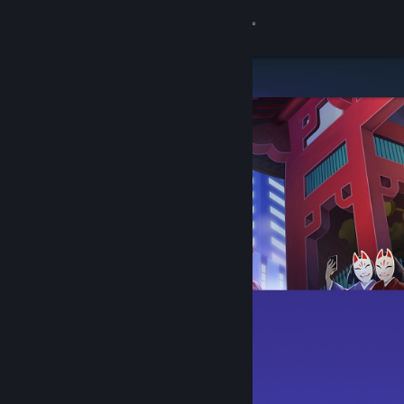
Přihlásit se
Obchod
Komunita
Informace
Podpora
Změnit jazyk
Mobilní aplikace služby Steam
Desktopová verze stránky