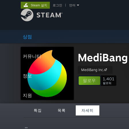
Steam 설치
로그인
|
언어
상점
MediBang 
커뮤니티
MediBang Inc.
정보
1,401
팔로우
팔로워
지원
특집
목록
자세히
“”