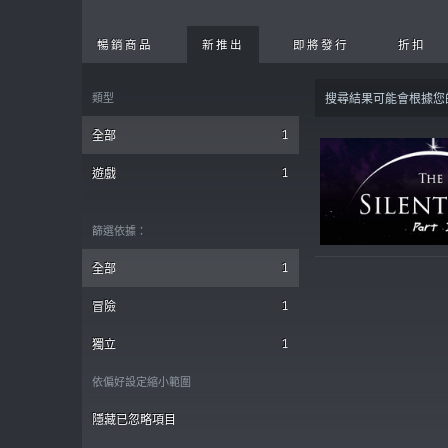
暢銷商品
新推出
即將發行
折扣
類型
搜尋結果可能會根據您
1
全部
1
遊戲
篩選依據：
1
全部
1
冒險
1
獨立
依偏好設定縮小範圍
隱藏已忽略項目