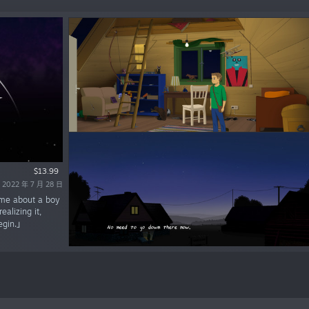
$13.99
022 年 7 月 28 日
ame about a boy
alizing it,
begin.」