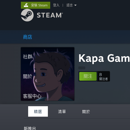
安裝 Steam
登入
|
語言
商店
Kapa Gam
社群
8
關於
關注
關注者
客服中心
精選
清單
關於
新推出