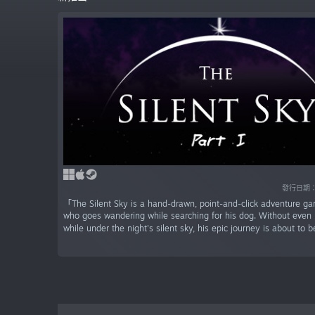
發行日期：2
「The Silent Sky is a hand-drawn, point-and-click adventure g
who goes wandering while searching for his dog. Without even re
while under the night's silent sky, his epic journey is about to 