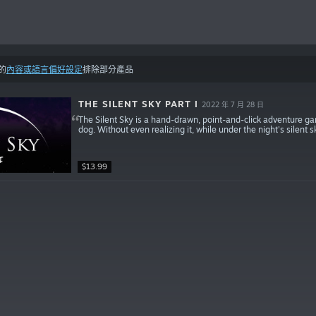
的
內容或語言偏好設定
排除部分產品
THE SILENT SKY PART I
2022 年 7 月 28 日
The Silent Sky is a hand-drawn, point-and-click adventure g
dog. Without even realizing it, while under the night's silent s
$13.99