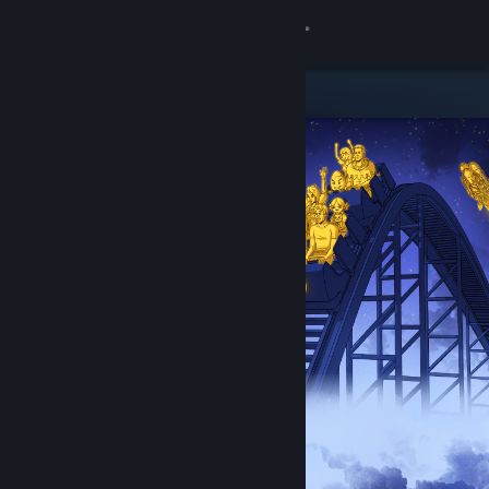
Đăng nhập
Cửa hàng
Cộng đồng
Thông tin
Hỗ trợ
Thay đổi ngôn ngữ
Cài ứng dụng Steam di động
Xem web cho desktop