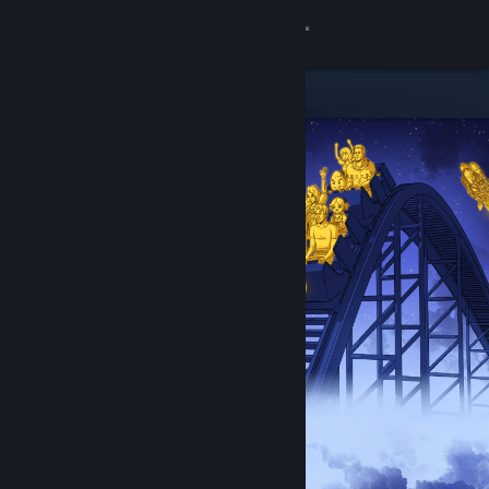
Bejelentkezés
Áruház
Közösség
Névjegy
Támogatás
Nyelvváltás
A Steam mobilalkalmazás beszerzése
Asztali weboldalra váltás