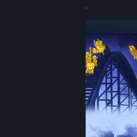
Kirjaudu sisään
Kauppa
Yhteisö
Tietoa
Tuki
Vaihda kieli
Hanki Steam-mobiilisovellus
Näytä työpöytäsivusto