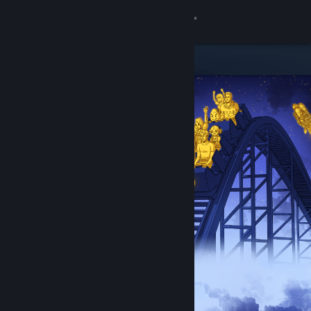
Přihlásit se
Obchod
Komunita
Informace
Podpora
Změnit jazyk
Mobilní aplikace služby Steam
Desktopová verze stránky