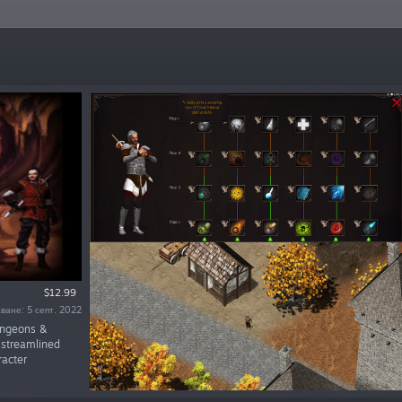
$12.99
ване: 5 септ. 2022
ungeons &
 streamlined
racter