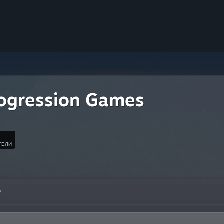
rogression Games
ТЕЛИ
О