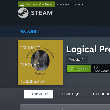
Инсталирайте Steam
вписване
|
език
МАГАЗИН
Logical P
ОБЩНОСТ
Website
ОТНОСНО
13
Следване
ПОСЛЕДОВА
ПОДДРЪЖКА
ОТЛИЧЕНИ
СПИСЪЦИ
ОТНОСН