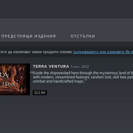
ПРЕДСТОЯЩИ ИЗДАНИЯ
ОТСТЪПКИ
тите да изключват някои продукти спрямо
съдържанието или езиковите Ви 
TERRA VENTURA
5 септ. 2022
Guide the shipwrecked hero through the mysterious land of d
with modern, streamlined features; random loot, skill tree pa
combat and handcrafted maps.
$12.99