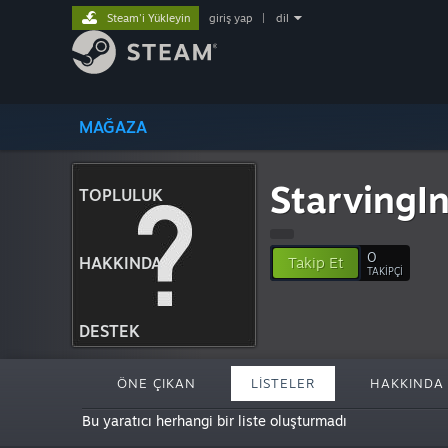
Steam'i Yükleyin
giriş yap
|
dil
MAĞAZA
StarvingI
TOPLULUK
0
HAKKINDA
Takip Et
TAKIPÇI
DESTEK
ÖNE ÇIKAN
LISTELER
HAKKINDA
Bu yaratıcı herhangi bir liste oluşturmadı