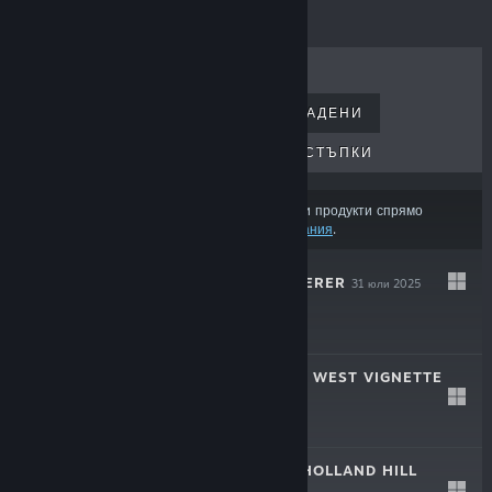
НАЙ-ПРОДАВАНИ
НОВОИЗДАДЕНИ
ПРЕДСТОЯЩИ ИЗДАНИЯ
ОТСТЪПКИ
Възможно е резултатите да изключват някои продукти спрямо
съдържанието или езиковите Ви предпочитания
.
THE RUIN WANDERER
31 юли 2025
$1.99
COYOTE: AN OLD WEST VIGNETTE
30 май 2024
Безплатно пускане
THE HOUSE ON HOLLAND HILL