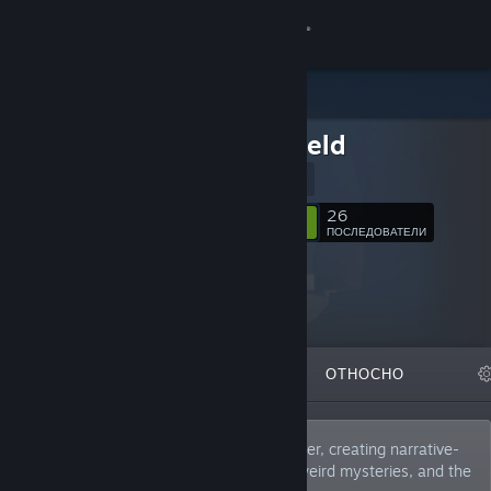
Вписване
Магазин
Hedgefield
Общност
Website
Относно
26
Следване
ПОСЛЕДОВАТЕЛИ
Поддръжка
Смяна на езика
ОТЛИЧЕНИ
СПИСЪЦИ
ОТНОСНО
Сдобийте се с мобилното Steam приложение
Преглед на сайта за настолни компютри
Hedgefield is a dutch indie game developer, creating narrative-
driven games about fascinating places, weird mysteries, and the