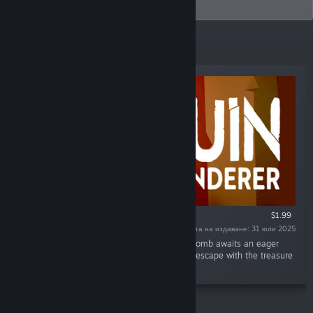
tiny joys of life.
Новоиздадени
$1.99
Дата на издаване: 31 юли 2025
„Somewhere in the Great Desert, an ancient tomb awaits an eager
explorer. Can you make it past the traps and escape with the treasure
in this short single-player adventure?“