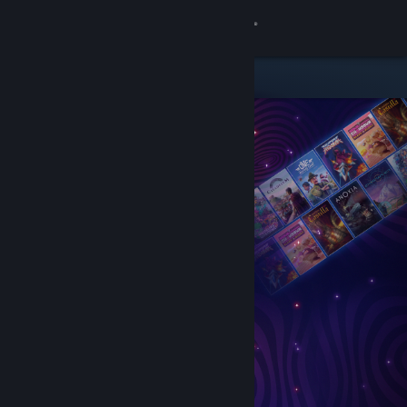
登录
商店
社区
关于
客服
更改语言
获取 Steam 手机应用
查看桌面版网站