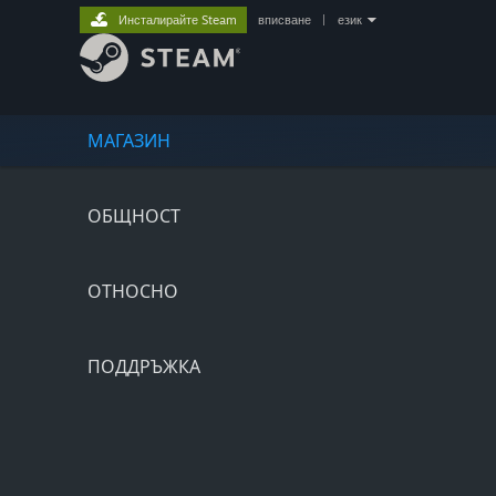
Инсталирайте Steam
вписване
|
език
МАГАЗИН
ОБЩНОСТ
ОТНОСНО
ПОДДРЪЖКА