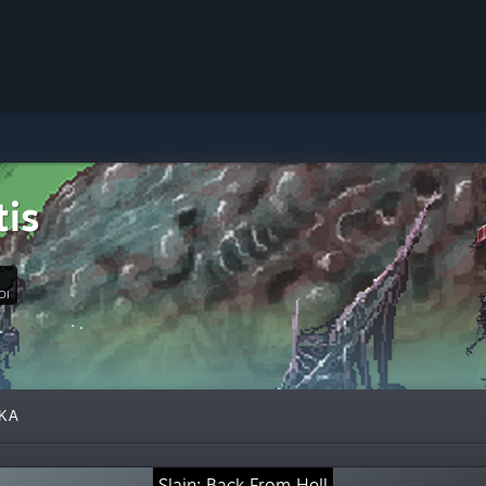
tis
ΟΙ
ΚΆ
Slain: Back From Hell