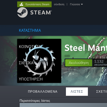
Εγκατάσταση Steam
σύνδεση
|
Γλώσσα
ΚΑΤΑΣΤΗΜΑ
Steel Man
ΚΟΙΝΟΤΗΤΑ
1,132
ΣΧΕΤΙΚΆ
Ακολούθηση
ΑΚΟΛΟΥΘ
ΥΠΟΣΤΗΡΙΞΗ
ΠΡΟΒΑΛΛΌΜΕΝΑ
ΛΊΣΤΕΣ
ΣΧΕΤΙ
Περισσότερες λίστες