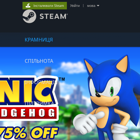
Інсталювати Steam
Увійти
|
мова
КРАМНИЦЯ
СПІЛЬНОТА
ІНФОРМАЦІЯ
ПІДТРИМКА