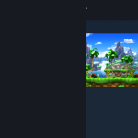
เข้าสู่ระบบ
ร้านค้า
ชุมชน
เกี่ยวกับ
ฝ่ายสนับสนุน
เปลี่ยนภาษา
รับแอป Steam แบบพกพา
ชมเว็บไซต์สำหรับเดสก์ท็อป