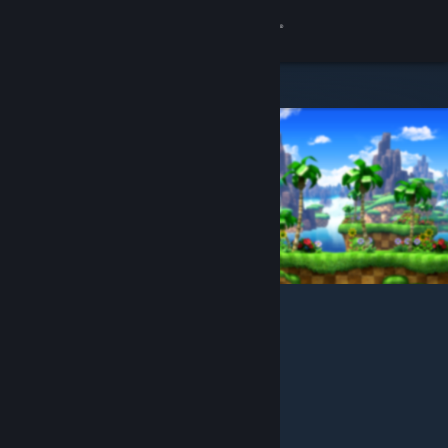
Logga in
Butik
Gemenskap
Om
Support
Byt språk
Skaffa Steams mobilapp
Se skrivbordswebbplats