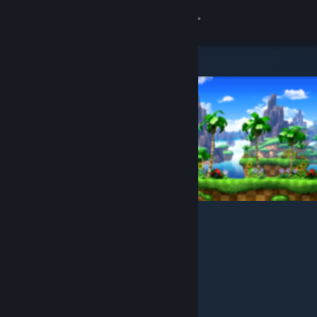
Zaloguj się
Sklep
Społeczność
Informacje
Wsparcie
Zmień język
Pobierz aplikację mobilną Steam
Wersja przeglądarkowa