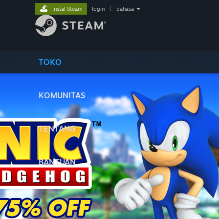
Instal Steam
login
|
bahasa
TOKO
KOMUNITAS
TENTANG
BANTUAN