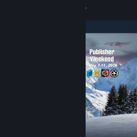
Giriş yap
Mağaza
Topluluk
Hakkında
Destek
Dili değiştir
Steam mobil uygulamasını yükle
Masaüstü internet sitesini görüntüle