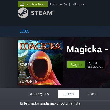
Instale o Steam
iniciar sessão
|
idioma
LOJA
Magicka - 
COMUNIDADE
2,381
SOBRE
Seguir
SEGUIDORES
SUPORTE
DESTAQUES
LISTAS
SOBRE
Este criador ainda não criou uma lista