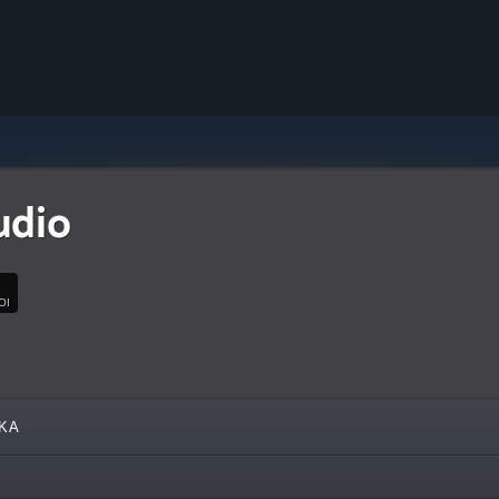
udio
ΟΙ
ΚΆ