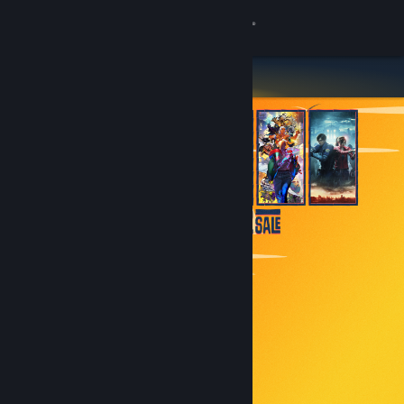
Увійти
Крамниця
Спільнота
Інформація
Підтримка
Змінити мову
Завантажити мобільний застосунок Steam
Переглянути повну версію