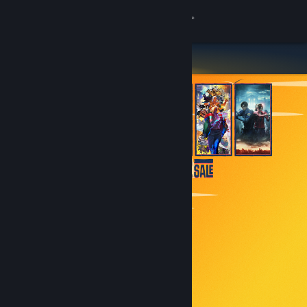
Se connecter
Magasin
Communauté
À propos
Support
Changer la langue
Télécharger l'application mobile Steam
Voir version ordi. du site