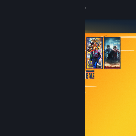
Inloggen
Winkel
Community
Over
Ondersteuning
Taal wijzigen
Download de mobiele Steam-app
Desktopwebsite weergeven