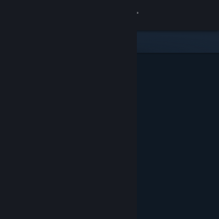
Giriş yap
Mağaza
Topluluk
Hakkında
Destek
Dili değiştir
Steam mobil uygulamasını yükle
Masaüstü internet sitesini görüntüle