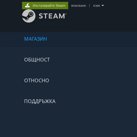
Инсталирайте Steam
вписване
|
език
МАГАЗИН
ОБЩНОСТ
ОТНОСНО
ПОДДРЪЖКА