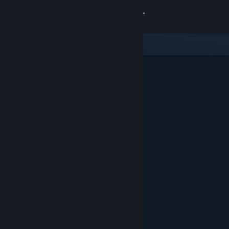
Войти
Магазин
Сообщество
Информация
Поддержка
Изменить язык
Скачать мобильное приложение Steam
Полная версия