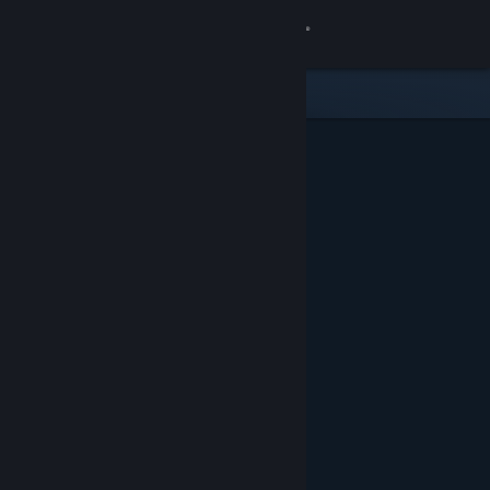
Bejelentkezés
Áruház
Közösség
Névjegy
Támogatás
Nyelvváltás
A Steam mobilalkalmazás beszerzése
Asztali weboldalra váltás