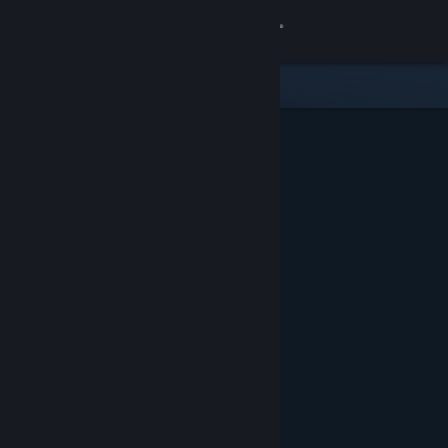
Inloggen
Winkel
Community
Over
Ondersteuning
Taal wijzigen
Download de mobiele Steam-app
Desktopwebsite weergeven