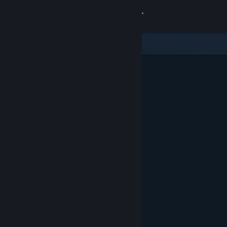
Giriş yap
Mağaza
Topluluk
Hakkında
Destek
Dili değiştir
Steam mobil uygulamasını yükle
Masaüstü internet sitesini görüntüle