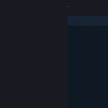
登入
商店
社群
關於
客服
變更語言
取得 Steam 行動應用程式
檢視電腦版網頁